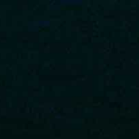
鸿宇
手机扫码访问