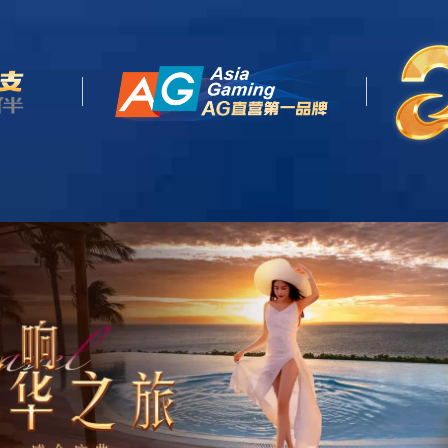
宇
集团产业
鸿宇项目
新闻中心
鸿宇公