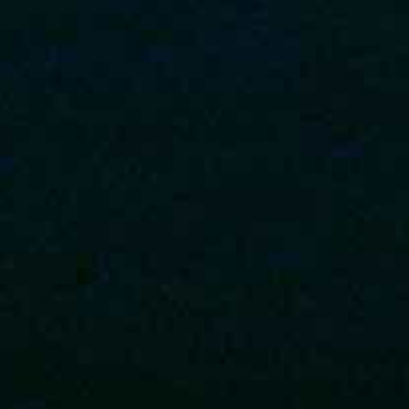
鸿宇项目
新闻中心
鸿宇公益
人力资源
联系
2#兴达国际大厦11楼